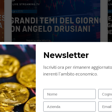
Newsletter
I grandi temi del giorno con Angelo
Drusiani
Iscriviti ora per rimanere aggiornato 
inerenti l’ambito economico.
LEGGI TUTTO »
29 Giugno 2021