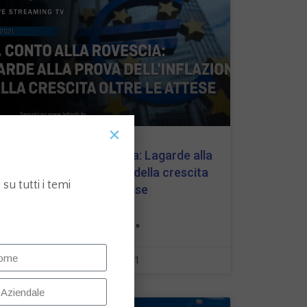
Bce, conto alla rovescia: Lagarde alla
prova dell’inflazione e della crescita
su tutti i temi
oltre le attese
LEGGI TUTTO »
7 Giugno 2021