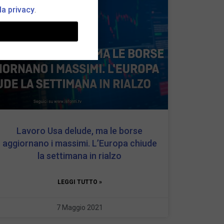
la privacy
.
Lavoro Usa delude, ma le borse
aggiornano i massimi. L’Europa chiude
la settimana in rialzo
LEGGI TUTTO »
7 Maggio 2021