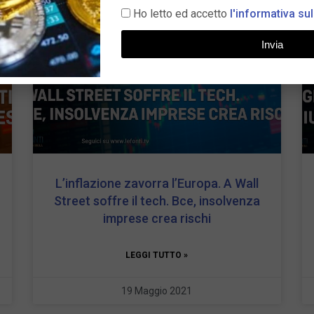
Ho letto ed accetto
l'informativa sul
Invia
L’inflazione zavorra l’Europa. A Wall
Street soffre il tech. Bce, insolvenza
imprese crea rischi
LEGGI TUTTO »
19 Maggio 2021