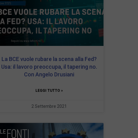
La BCE vuole rubare la scena alla Fed?
Usa: il lavoro preoccupa, il tapering no.
Con Angelo Drusiani
LEGGI TUTTO »
2 Settembre 2021