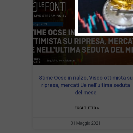
Stime Ocse in rialzo, Visco ottimista su
ripresa, mercati Ue nell’ultima seduta
del mese
LEGGI TUTTO »
31 Maggio 2021