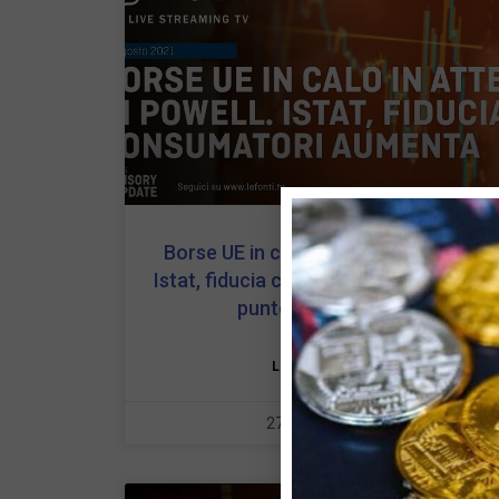
Borse UE in calo in attesa di Powell.
Istat, fiducia consumatori aumenta. Il
punto con Drusiani
LEGGI TUTTO »
27 Agosto 2021