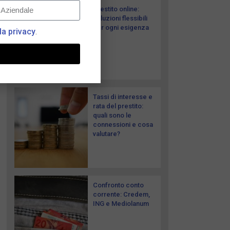
Prestito online:
soluzioni flessibili
per ogni esigenza
la privacy
.
Tassi di interesse e
rata del prestito:
quali sono le
connessioni e cosa
valutare?
Confronto conto
corrente: Credem,
ING e Mediolanum