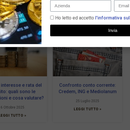
Ho letto ed accetto
l'informativa sul
Invia
 interesse e rata del
Confronto conto corrente:
ito: quali sono le
Credem, ING e Mediolanum
oni e cosa valutare?
25 Luglio 2025
6 Ottobre 2025
LEGGI TUTTO »
LEGGI TUTTO »