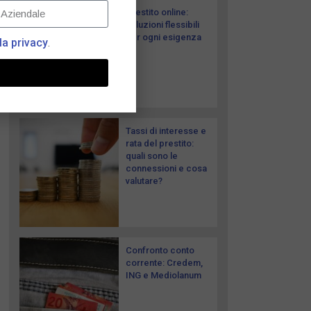
Prestito online:
soluzioni flessibili
per ogni esigenza
la privacy
.
Tassi di interesse e
rata del prestito:
quali sono le
connessioni e cosa
valutare?
Confronto conto
corrente: Credem,
ING e Mediolanum