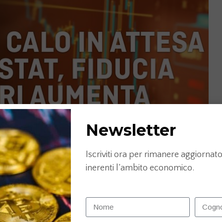
Newsletter
Iscriviti ora per rimanere aggiornato 
inerenti l’ambito economico.
64A