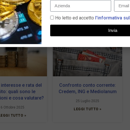
Ho letto ed accetto
l'informativa sul
Invia
 interesse e rata del
Confronto conto corrente:
ito: quali sono le
Credem, ING e Mediolanum
oni e cosa valutare?
25 Luglio 2025
6 Ottobre 2025
LEGGI TUTTO »
LEGGI TUTTO »