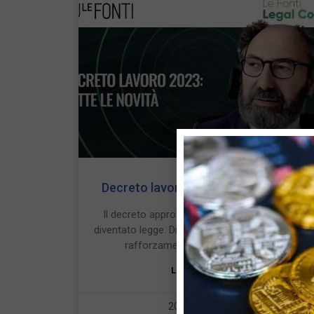
Decreto lavoro 2023: tutte le novità
Il decreto approvato lo scorso 1° maggio è
diventato legge. Diverse le novità introdotte: dal
rafforzamento del taglio al cuneo
LEGGI TUTTO »
20 Giugno 2023