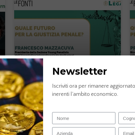
Newsletter
Legal Forum 2022: il penalista del futuro
Iscriviti ora per rimanere aggiornato 
con Francesco Mazzacuva
inerenti l’ambito economico.
LEGGI TUTTO »
15 Dicembre 2022