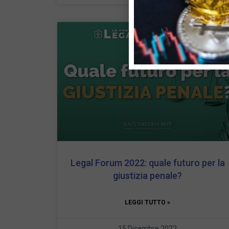
Legal Forum 2022: quale futuro per la
giustizia penale?
LEGGI TUTTO »
15 Dicembre 2022