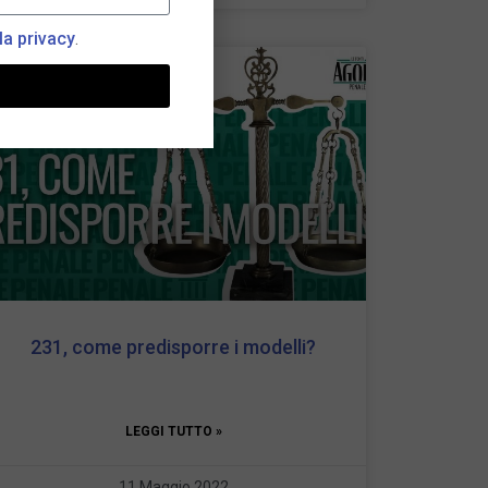
la privacy
.
231, come predisporre i modelli?
LEGGI TUTTO »
11 Maggio 2022