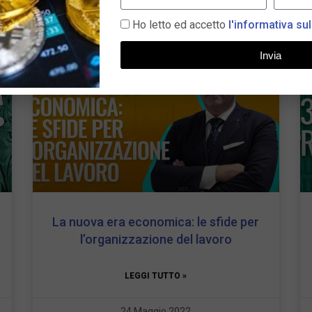
Ho letto ed accetto
l'informativa sul
Invia
La nuova era economica: le sfide per
l’organizzazione del lavoro
LEGGI TUTTO »
24 Maggio 2022