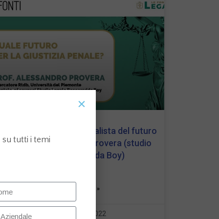
Legal Forum 2022: il penalista del futuro
su tutti i temi
con Prof. Alessandro Provera (studio
legale Baccaredda Boy)
LEGGI TUTTO »
15 Dicembre 2022