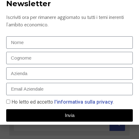
Newsletter
Iscriviti ora per rimanere aggiornato su tutti i temi inerenti
l’ambito economico.
Partnership strategica tra Tecma e Crea.Re Digital
per la digitalizzazione dei mutui ipotecari
28 Febbraio 2024
LEGGI TUTTO »
Ho letto ed accetto
l'informativa sulla privacy
.
Invia