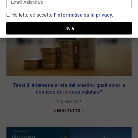
News correlate...
Ho letto ed accetto
l'informativa sulla privacy
.
Invia
Tassi di interesse e rata del prestito: quali sono le
connessioni e cosa valutare?
6 Ottobre 2025
LEGGI TUTTO »