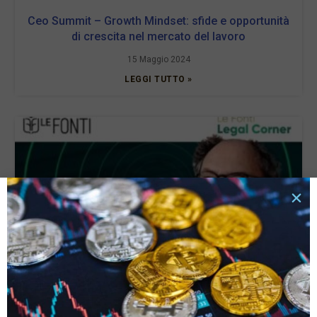
Ceo Summit – Growth Mindset: sfide e opportunità
di crescita nel mercato del lavoro
15 Maggio 2024
LEGGI TUTTO »
Settimana corta al lavoro: l’Italia è davvero pronta?
1 Gennaio 2024