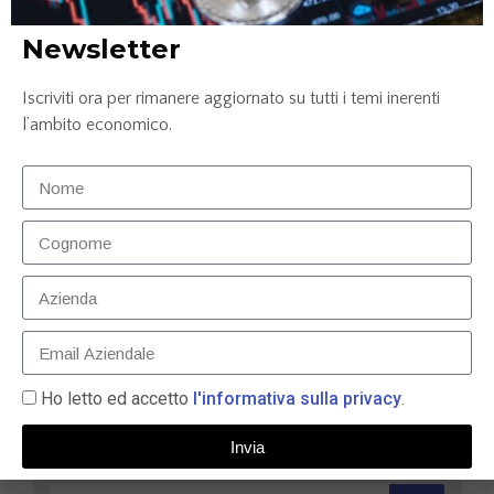
LEGGI TUTTO »
Newsletter
Iscriviti ora per rimanere aggiornato su tutti i temi inerenti
l’ambito economico.
Feltri: “Salario minimo? Colpa dei sindacati che
sanno solo brontolare…”
26 Luglio 2023
Ho letto ed accetto
l'informativa sulla privacy
.
LEGGI TUTTO »
Invia