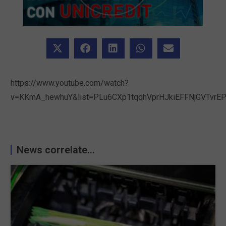
https://www.youtube.com/watch?
v=KKmA_hewhuY&list=PLu6CXp1tqqhVprHJkiEFFNjGVTvrE
News correlate...