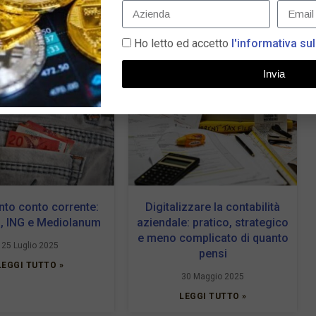
Ho letto ed accetto
l'informativa sul
Invia
to conto corrente:
Digitalizzare la contabilità
, ING e Mediolanum
aziendale: pratico, strategico
e meno complicato di quanto
25 Luglio 2025
pensi
LEGGI TUTTO »
30 Maggio 2025
LEGGI TUTTO »