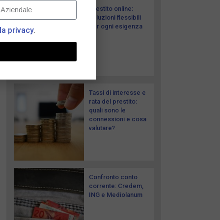
Prestito online:
soluzioni flessibili
per ogni esigenza
la privacy
.
Tassi di interesse e
rata del prestito:
quali sono le
connessioni e cosa
valutare?
Confronto conto
corrente: Credem,
ING e Mediolanum