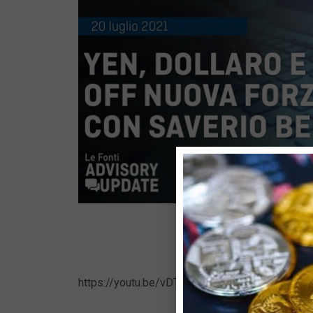
https://youtu.be/vDTMLJYm1GY