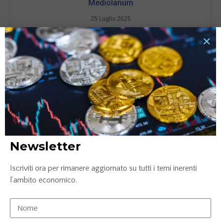
Mediolanum
25 Luglio 2025
LEGGI TUTTO »
Newsletter
Iscriviti ora per rimanere aggiornato su tutti i temi inerenti
Digitalizzare la contabilità aziendale: pratico,
l’ambito economico.
strategico e meno complicato di quanto pensi
30 Maggio 2025
LEGGI TUTTO »