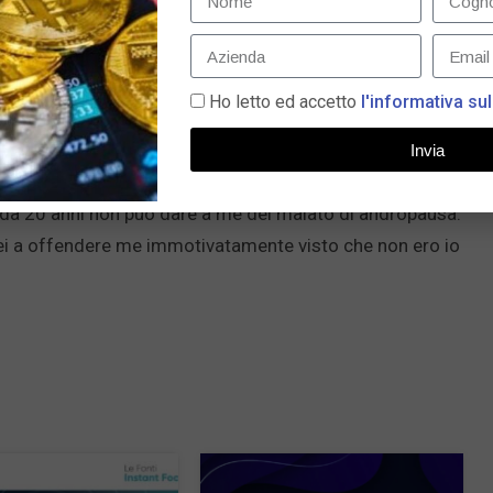
er scritto da una donna, Costanza Cavalli. Siccome la
to che lo avessi scritto io, nonostante ci fosse una
ce quello che legge. Lei mi ha attaccato in modo sessista
Ho letto ed accetto
l'informativa sul
ando che l’andropausa non è una patologia ma un fatto
 fortuna di invecchiare perchè l’unico modo per non
Invia
a non l’ho fatta. E le donne, dal canto loro, hanno la
a 20 anni non può dare a me del malato di andropausa.
lei a offendere me immotivatamente visto che non ero io