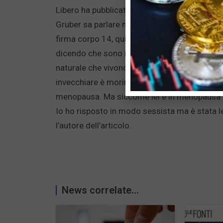
Libero ha pubblicato un articolo su Lilli Grub
Gruber sa parlare ma non sa leggere ha pensa
firma corpo 14, quindi o è cieca o non capis
dicendo che sono in andropausa grave, ignor
naturale che vivono tutti quelli che hanno la
invecchiare è morire giovani e io questa scelt
menopausa. Ma siccome lei è in menopausa d
Io ho risposto in modo sessista ma è stata 
l’autore dell’articolo.
News correlate...