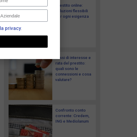
Prestito online:
soluzioni flessibili
per ogni esigenza
la privacy
.
Tassi di interesse e
rata del prestito:
quali sono le
connessioni e cosa
valutare?
Confronto conto
corrente: Credem,
ING e Mediolanum