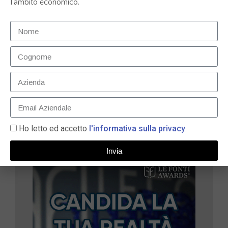
l’ambito economico.
Palucart trionfa a Le Fonti Awards 2023
nell’Innovazione e Leadership – E-commerce
11 Dicembre 2023
LEGGI TUTTO »
Ho letto ed accetto
l'informativa sulla privacy
.
Invia