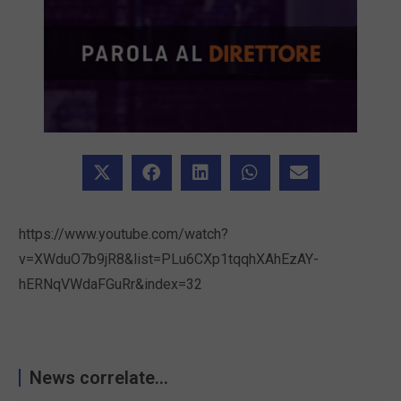
https://www.youtube.com/watch?
v=XWduO7b9jR8&list=PLu6CXp1tqqhXAhEzAY-
hERNqVWdaFGuRr&index=32
News correlate...