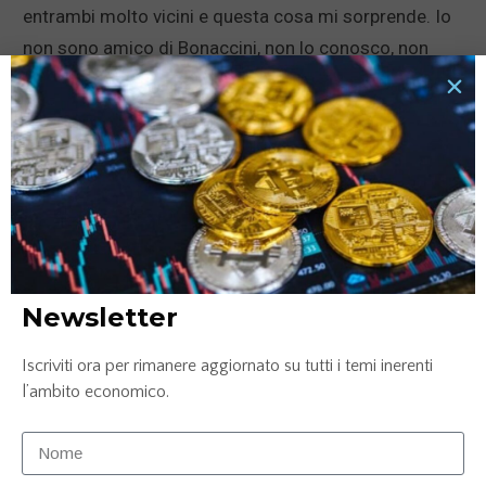
entrambi molto vicini e questa cosa mi sorprende. Io
non sono amico di Bonaccini, non lo conosco, non
voto PD, ma tutte le persone con un minimo di
comprendonio e un minimo di equilibrio sono con lui,
senza neanche essere di sinistra”.
News correlate...
Newsletter
Iscriviti ora per rimanere aggiornato su tutti i temi inerenti
l’ambito economico.