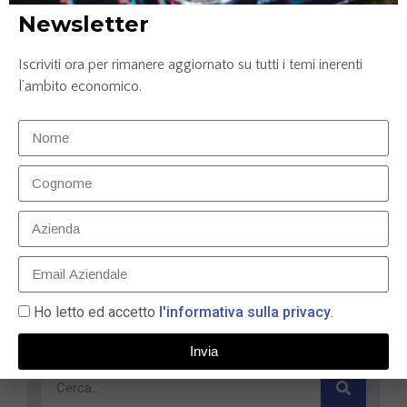
Newsletter
Iscriviti ora per rimanere aggiornato su tutti i temi inerenti
l’ambito economico.
Confronto conto corrente: Credem, ING e
Mediolanum
25 Luglio 2025
Ho letto ed accetto
l'informativa sulla privacy
.
LEGGI TUTTO »
Invia