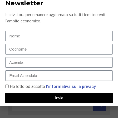
Newsletter
Iscriviti ora per rimanere aggiornato su tutti i temi inerenti
l’ambito economico.
Carta prepagata N26: la soluzione smart per gestire
le tue finanze nel 2025
9 Maggio 2025
LEGGI TUTTO »
Ho letto ed accetto
l'informativa sulla privacy
.
Invia