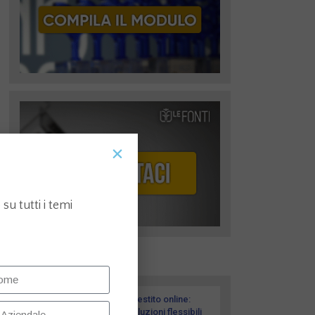
su tutti i temi
I più recenti
Prestito online:
soluzioni flessibili