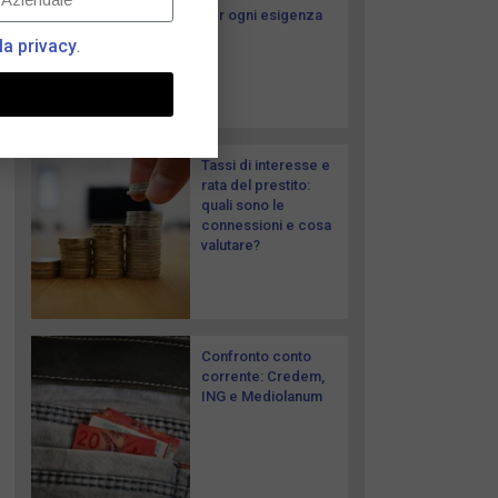
per ogni esigenza
la privacy
.
Tassi di interesse e
rata del prestito:
quali sono le
connessioni e cosa
valutare?
Confronto conto
corrente: Credem,
ING e Mediolanum