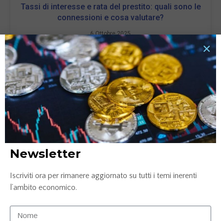
Tassi di interesse e rata del prestito: quali sono le
connessioni e cosa valutare?
6 Ottobre 2025
LEGGI TUTTO »
Newsletter
Iscriviti ora per rimanere aggiornato su tutti i temi inerenti
l’ambito economico.
Confronto conto corrente: Credem, ING e
Mediolanum
25 Luglio 2025