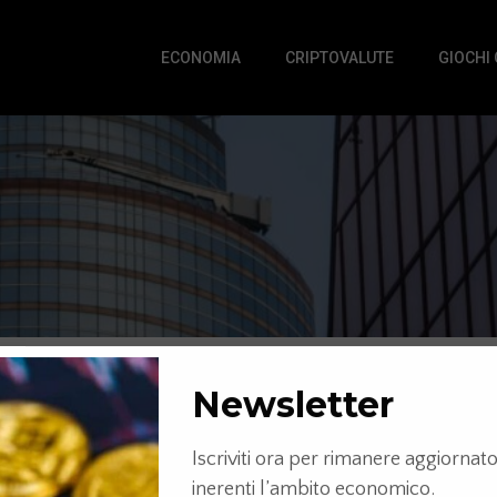
ECONOMIA
CRIPTOVALUTE
GIOCHI
Newsletter
Iscriviti ora per rimanere aggiornato 
inerenti l’ambito economico.