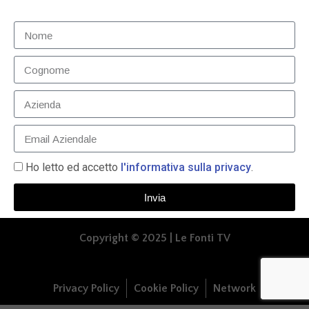
Speciale Amgen – Innovation in human
resources
LEGGI TUTTO »
Ho letto ed accetto
l'informativa sulla privacy
.
14 Dicembre 2020
Invia
Copyright © 2025 | Le Fonti TV
Privacy Policy
Cookie Policy
Network