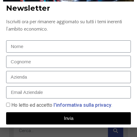
Newsletter
Iscriviti ora per rimanere aggiornato su tutti i temi inerenti
l’ambito economico.
Carta prepagata N26: la soluzione smart per gestire
le tue finanze nel 2025
9 Maggio 2025
Ho letto ed accetto
l'informativa sulla privacy
.
LEGGI TUTTO »
Invia