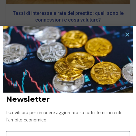
Tassi di interesse e rata del prestito: quali sono le
connessioni e cosa valutare?
6 Ottobre 2025
LEGGI TUTTO »
Newsletter
Iscriviti ora per rimanere aggiornato su tutti i temi inerenti
l’ambito economico.
Carta prepagata N26: la soluzione smart per gestire
le tue finanze nel 2025