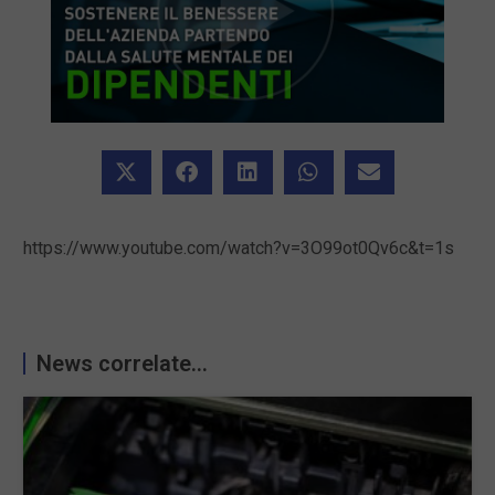
https://www.youtube.com/watch?v=3O99ot0Qv6c&t=1s
News correlate...