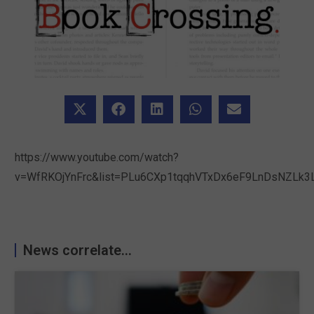
https://www.youtube.com/watch?
v=WfRKOjYnFrc&list=PLu6CXp1tqqhVTxDx6eF9LnDsNZLk3
News correlate...