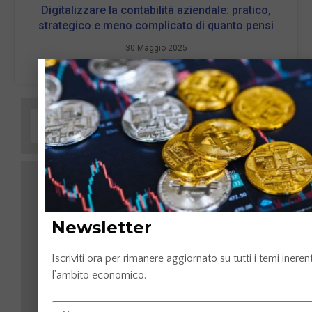
Digitalizzare la contabilità aziendale: pratico,
strategico e meno complicato di quanto pensi
30 Maggio 2025
LEGGI TUTTO »
Newsletter
Iscriviti ora per rimanere aggiornato su tutti i temi inerent
l’ambito economico.