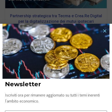
Partnership strategica tra Tecma e Crea.Re Digital
per la digitalizzazione dei mutui ipotecari
28 Febbraio 2024
LEGGI TUTTO »
Newsletter
Iscriviti ora per rimanere aggiornato su tutti i temi inerenti
l’ambito economico.
Palucart trionfa a Le Fonti Awards 2023