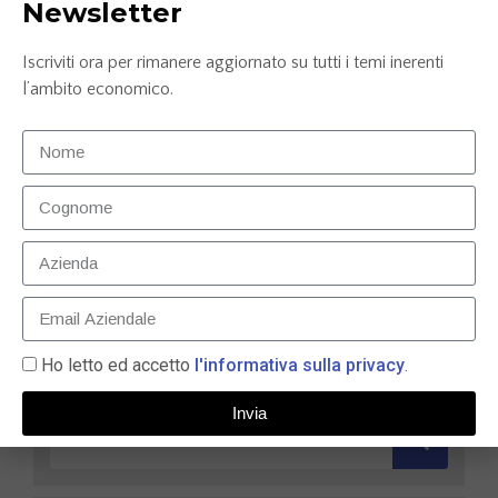
Newsletter
Iscriviti ora per rimanere aggiornato su tutti i temi inerenti
l’ambito economico.
Carta prepagata N26: la soluzione smart per gestire
le tue finanze nel 2025
9 Maggio 2025
LEGGI TUTTO »
Ho letto ed accetto
l'informativa sulla privacy
.
Invia