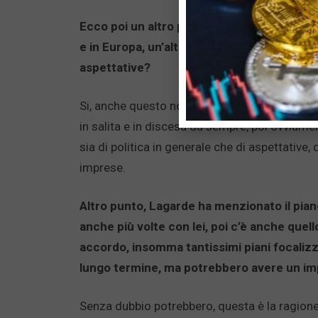
Ecco poi un altro punto estremamente import
e in Europa, un’altra cosa che volevo chie
aspettative?
Si, anche questo non ci sono particolari sorp
in salita e in discesa da sempre, poi ovviame
sia di politica in generale che di aspettative,
imprese.
Altro punto, Lagarde ha menzionato il piano
anche più volte con lei, poi c’è anche quell
accordo, insomma tantissimi piani focali
lungo termine, ma potrebbero avere un imp
Senza dubbio potrebbero, questa è la ragione 