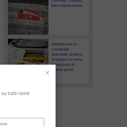
corrente: Credem,
ING e Mediolanum
Digitalizzare la
contabilità
aziendale: pratico,
strategico e meno
complicato di
quanto pensi
su tutti i temi