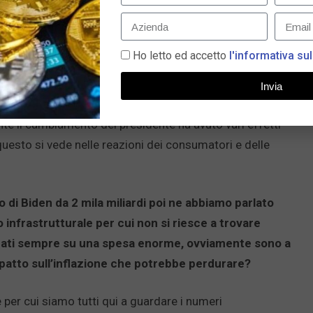
ante, è la differenza tra la ripresa negli Stati Uniti
dere è come vanno le cose anche in linea con le sue
Ho letto ed accetto
l'informativa sul
Invia
rese, gli Stati Uniti hanno un’economia molto più vivace
nte il cambiamento del presidente ha avuto vari effetti
 questo si vede nelle reazioni dei consumatori e delle
 di Biden da 2 mila miliardi poi ne abbiamo parlato
o infrastrutturale per cui non si riesce a trovare
zzati sempre su una spesa enorme, ovviamente sono a
atto sull’inflazione che potrebbe perdurare?
per cui siamo tutti qui a guardare i numeri