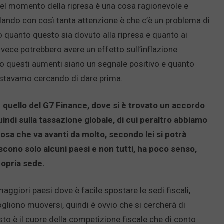
o nel momento della ripresa è una cosa ragionevole e
rdando con così tanta attenzione è che c’è un problema di
o quanto questo sia dovuto alla ripresa e quanto ai
ece potrebbero avere un effetto sull’inflazione
o questi aumenti siano un segnale positivo e quanto
e stavamo cercando di dare prima.
 quello del G7 Finance, dove si è trovato un accordo
indi sulla tassazione globale, di cui peraltro abbiamo
osa che va avanti da molto, secondo lei si potrà
scono solo alcuni paesi e non tutti, ha poco senso,
opria sede.
 maggiori paesi dove è facile spostare le sedi fiscali,
vogliono muoversi, quindi è ovvio che si cercherà di
esto è il cuore della competizione fiscale che di conto