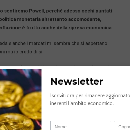
do sentiremo Powell, perché adesso occhi puntati
a politica monetaria altrettanto accomodante,
flazione è frutto anche della ripresa economica.
ceda e anche i mercati mi sembra che si aspettano
ni ma io credo di si.
o accomodante, abbiamo letto nel comunicato che
ti Uniti, con quella in Europa, sia al livello
Newsletter
ndi a suo avviso, è giusto questo tono fin troppo
Iscriviti ora per rimanere aggiornato 
inerenti l’ambito economico.
 non vedo ragioni per fare nulla di diverso, che poi appunto
a più espansiva, questo si poteva evitare, ma comunque