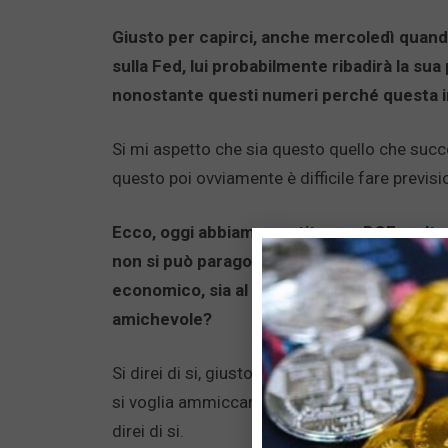
Giusto per capirci, anche mercoledì quan
sulla Fed, lui probabilmente ribadirà la su
nonostante questi numeri perché questa in
Si mi aspetto che sia questo quello che suc
questo poi ovviamente è difficile fare previsio
Ecco, oggi abbiamo sentito una BCE molt
non si può paragonare la situazione negli Sta
economico, sia al livello di inflazione, qui
amichevole?
Si direi di si, giusto difficile da dirsi, ma io
si voglia ammiccare ad una situazione ancor
direi di si.