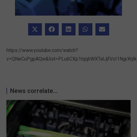
https://www.youtube.com/watch?
v=QNeCuPgpAQw&list=PLu6CXp1tqqhWXTalJjfVoI1NgrXrjIk
News correlate...