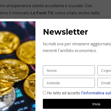
frire un’esperienza utente eccellente è cruciale. Con
smo il rinnovato
Le Fonti TV
, come citato anche dalla
 innovativo e numerosi miglioramenti, siamo pronti a
ivi ai nostri utenti e partner.
Newsletter
 costante impegno verso l’eccellenza. Il sito è stato
Iscriviti ora per rimanere aggiornato 
lità sui motori di ricerca
, permettendoci di raggiungere
inerenti l’ambito economico.
taforma di altissimo livello per i nostri contenuti.
damentale. Creati da esperti e giornalisti, trattiamo
nza, dai consigli per gli investimenti alle migliori
Ho letto ed accetto
l'informativa sul
nuti multimediali
, come podcast esclusivi e video-
 esigenze specifiche dei nostri partner. La nostra vasta
Invia
atore trovi informazioni approfondite e di valore.