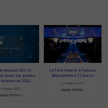
 prepagata N26: la
Le Fonti Awards a Palazzo
ne smart per gestire
Mezzanotte il 13 marzo
e finanze nel 2025
13 Febbraio 2025
9 Maggio 2025
LEGGI TUTTO »
LEGGI TUTTO »