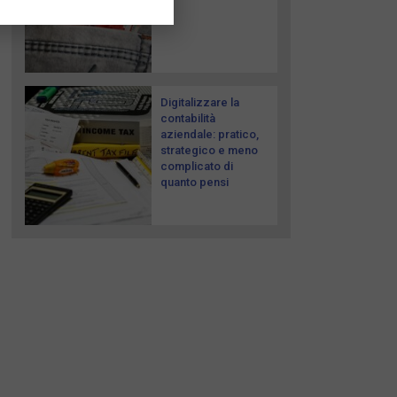
Digitalizzare la
contabilità
aziendale: pratico,
strategico e meno
complicato di
quanto pensi