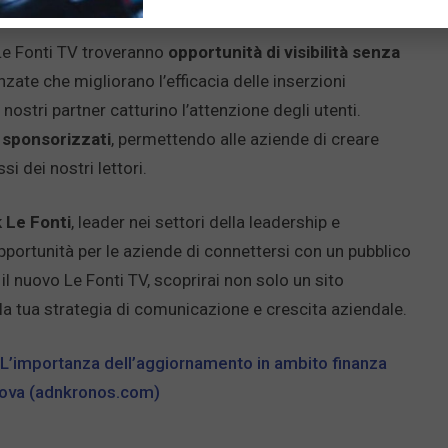
Le Fonti TV troveranno
opportunità di visibilità senza
nzate che migliorano l’efficacia delle inserzioni
nostri partner catturino l’attenzione degli utenti.
 sponsorizzati
, permettendo alle aziende di creare
i dei nostri lettori.
 Le Fonti
, leader nei settori della leadership e
pportunità per le aziende di connettersi con un pubblico
il nuovo Le Fonti TV, scoprirai non solo un sito
 la tua strategia di comunicazione e crescita aziendale.
L’importanza dell’aggiornamento in ambito finanza
nnova (adnkronos.com)