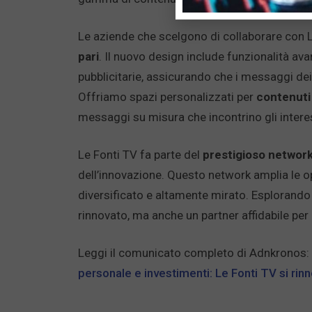
Le aziende che scelgono di collaborare con 
pari
. Il nuovo design include funzionalità ava
pubblicitarie, assicurando che i messaggi dei 
Offriamo spazi personalizzati per
contenuti
messaggi su misura che incontrino gli interess
Le Fonti TV fa parte del
prestigioso network
dell’innovazione. Questo network amplia le o
diversificato e altamente mirato. Esplorando 
rinnovato, ma anche un partner affidabile per
Leggi il comunicato completo di Adnkronos:
personale e investimenti: Le Fonti TV si ri