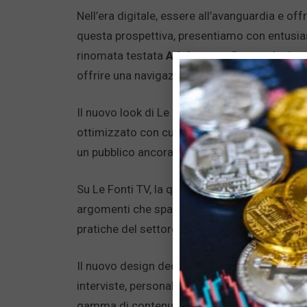
Nell’era digitale, essere all’avanguardia e of
questa prospettiva, presentiamo con entusia
rinomata testata
Adnkronos
. Con un design
offrire una navigazione unica e vantaggi esclus
Il nuovo look di Le Fonti TV riflette il nostro
ottimizzato con cura per migliorare la
visibi
un pubblico ancora più vasto e offrire una piat
Su Le Fonti TV, la qualità dei contenuti è fon
argomenti che spaziano dall’economia alla fina
pratiche del settore.
Il nuovo design dedica ampio spazio ai
conte
interviste, personalizzabili per soddisfare le
gamma di contenuti garantisce che ogni visit