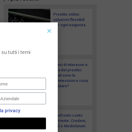
Prestito online:
soluzioni flessibili
per ogni esigenza
su tutti i temi
Tassi di interesse e
rata del prestito:
quali sono le
connessioni e cosa
valutare?
la privacy
.
Confronto conto
corrente: Credem,
ING e Mediolanum