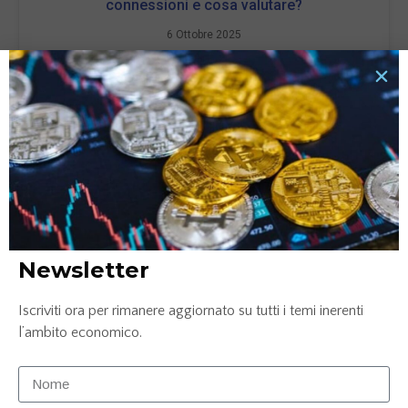
connessioni e cosa valutare?
6 Ottobre 2025
LEGGI TUTTO »
Newsletter
Iscriviti ora per rimanere aggiornato su tutti i temi inerenti
Confronto conto corrente: Credem, ING e
l’ambito economico.
Mediolanum
25 Luglio 2025
LEGGI TUTTO »