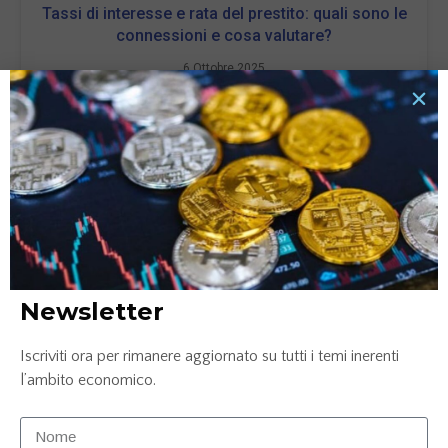
Tassi di interesse e rata del prestito: quali sono le
connessioni e cosa valutare?
6 Ottobre 2025
LEGGI TUTTO »
Newsletter
Iscriviti ora per rimanere aggiornato su tutti i temi inerenti
l’ambito economico.
Confronto conto corrente: Credem, ING e
Mediolanum
25 Luglio 2025