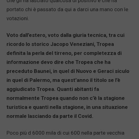
che gli ha lasciato qualcosa di positivo e che ha
portato chi è passato da qui a darci una mano con le
votazioni.
Voto dall’estero, voto dalla giuria tecnica, tra cui
ricordo lo storico Jacopo Veneziani, Tropea
definita la perla del tirreno, per completezza di
informazione devo dire che Tropea che ha
preceduto Baunei, in quel di Nuovo e Geraci siculo
in quel di Palermo, ma quest’anno il titolo se l’è
aggiudicato Tropea. Quanti abitanti fa
normalmente Tropea quando non c’è la stagione
turistica e quanti nella stagione, in una situazione
normale lasciando da parte il Covid.
Poco più d 6000 mila di cui 600 nella parte vecchia