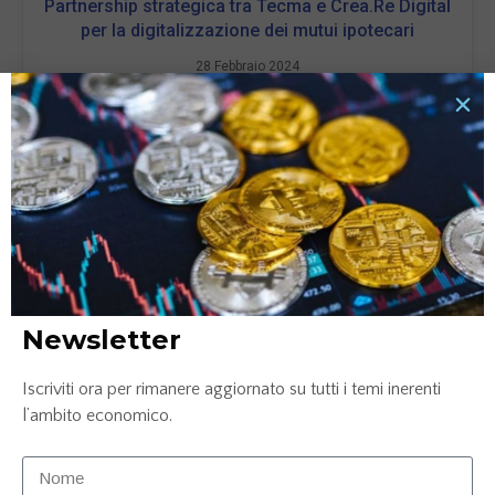
Partnership strategica tra Tecma e Crea.Re Digital
per la digitalizzazione dei mutui ipotecari
28 Febbraio 2024
LEGGI TUTTO »
Newsletter
Iscriviti ora per rimanere aggiornato su tutti i temi inerenti
Palucart trionfa a Le Fonti Awards 2023
l’ambito economico.
nell’Innovazione e Leadership – E-commerce
11 Dicembre 2023