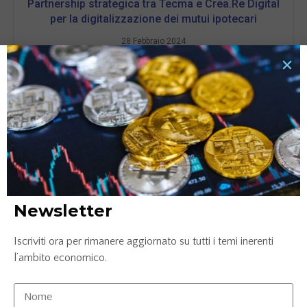
Partnership strategica tra Tecma e Crea.Re Digital
per la digitalizzazione dei mutui ipotecari
28 Febbraio 2024
LEGGI TUTTO »
Newsletter
Iscriviti ora per rimanere aggiornato su tutti i temi inerenti
Palucart trionfa a Le Fonti Awards 2023
l’ambito economico.
nell’Innovazione e Leadership – E-commerce
11 Dicembre 2023