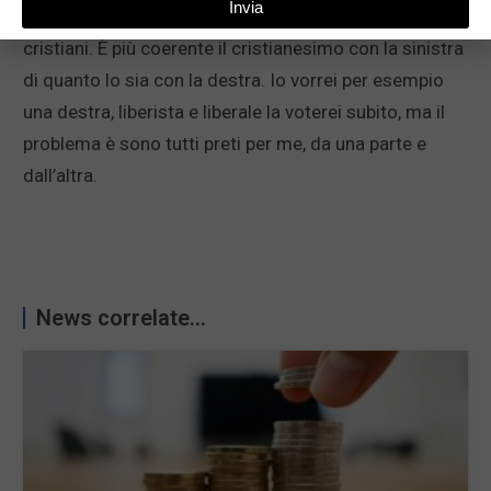
Invia
vogliono essere primi, schiacciano gli ultimi e sono
cristiani. È più coerente il cristianesimo con la sinistra
di quanto lo sia con la destra. Io vorrei per esempio
una destra, liberista e liberale la voterei subito, ma il
problema è sono tutti preti per me, da una parte e
dall’altra.
News correlate...