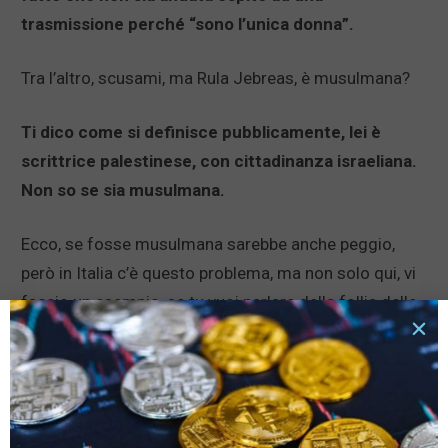
trasmissione perché “sono l’unica donna”.
Tra l’altro, scusami, ma Rula Jebreas, è musulmana?
Ti dico come si definisce pubblicamente, lei è
scrittrice palestinese, con cittadinanza israeliana.
Non so se sia musulmana.
Ecco, se fosse musulmana sarebbe anche peggio,
però in Italia c’è questo problema, ma non solo qui, vi
faccio un esempio, se tu vuoi parlare della follia delle
religioni su un giornale di destra, lo puoi fare, ma devi
parlare contro l’Islam, perché a destra sono tutti
Cattolici, se tu vuoi parlare a sinistra contro l’Islam,
non puoi parlarne, perché c’è il rispetto delle culture, e
invece loro però sono cristiani. Il problema è che sono