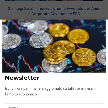
Gianluigi Serafini riceve il premio Avvocato dell’Anno
– Corporate Governance ESG
22 Ottobre 2024
LEGGI TUTTO »
Newsletter
Iscriviti ora per rimanere aggiornato su tutti i temi inerenti
l’ambito economico.
Francesca Lastella consegue il premio Ceo
dell’Anno – Innovazione & Leadership – Oil & Gas