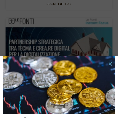
LEGGI TUTTO »
Partnership strategica tra Tecma e Crea.Re Digital
per la digitalizzazione dei mutui ipotecari
28 Febbraio 2024
LEGGI TUTTO »