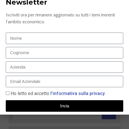
Newsletter
Iscriviti ora per rimanere aggiornato su tutti i temi inerenti
l’ambito economico.
Palucart trionfa a Le Fonti Awards 2023
nell’Innovazione e Leadership – E-commerce
11 Dicembre 2023
LEGGI TUTTO »
Ho letto ed accetto
l'informativa sulla privacy
.
Invia