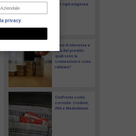
per ogni esigenza
la privacy
.
Tassi di interesse e
rata del prestito:
quali sono le
connessioni e cosa
valutare?
Confronto conto
corrente: Credem,
ING e Mediolanum