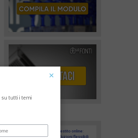
su tutti i temi
I più recenti
Prestito online:
soluzioni flessibili