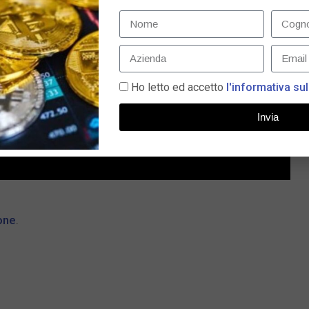
Ho letto ed accetto
l'informativa sul
Invia
one
.