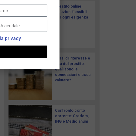
Prestito online:
soluzioni flessibili
per ogni esigenza
la privacy
.
Tassi di interesse e
rata del prestito:
quali sono le
connessioni e cosa
valutare?
Confronto conto
corrente: Credem,
ING e Mediolanum