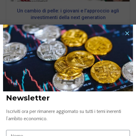
Un cambio di pelle: i giovani e l’approccio agli
investimenti della next generation
27 Ottobre 2022
LEGGI TUTTO »
Newsletter
Iscriviti ora per rimanere aggiornato su tutti i temi inerenti
l’ambito economico.
Il ruggito che si fa sentire: i trend che sono destinati
a diventare i re degli investimenti