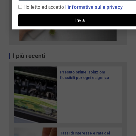
Ho letto ed accetto
l'informativa sulla privacy
.
Invia
I più recenti
Prestito online: soluzioni
flessibili per ogni esigenza
Tassi di interesse e rata del