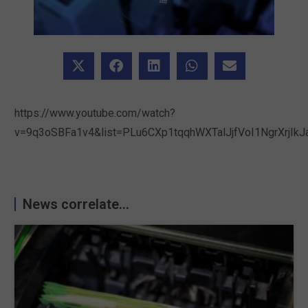
https://www.youtube.com/watch?
v=9q3oSBFa1v4&list=PLu6CXp1tqqhWXTalJjfVoI1NgrXrjIkJ
News correlate...