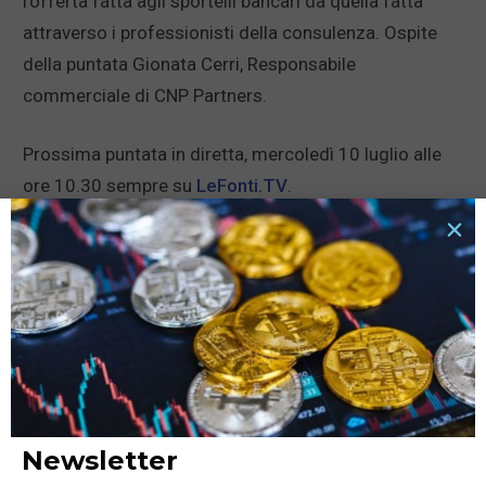
l’offerta fatta agli sportelli bancari da quella fatta
attraverso i professionisti della consulenza. Ospite
della puntata Gionata Cerri, Responsabile
commerciale di CNP Partners.
Prossima puntata in diretta, mercoledì 10 luglio alle
ore 10.30 sempre su
LeFonti.TV
.
News correlate...
Newsletter