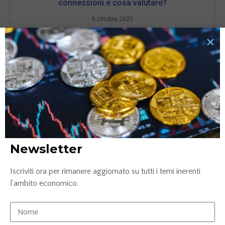
connessioni e cosa valutare?
6 Ottobre 2025
LEGGI TUTTO »
Newsletter
Iscriviti ora per rimanere aggiornato su tutti i temi inerenti
Carta prepagata N26: la soluzione smart per gestire
l’ambito economico.
le tue finanze nel 2025
9 Maggio 2025
LEGGI TUTTO »