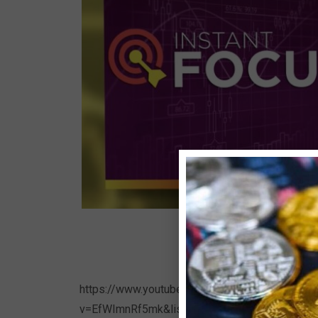
https://www.youtube.com/watch?
v=EfWImnRf5mk&list=PLu6CXp1tqqhW98DVX