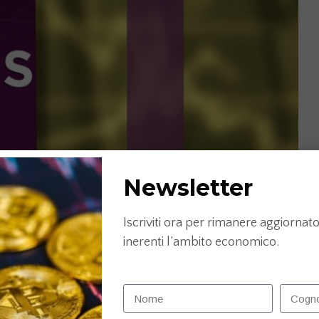
Newsletter
Iscriviti ora per rimanere aggiornato 
inerenti l’ambito economico.
GeXSaZeOz520738X&index=292