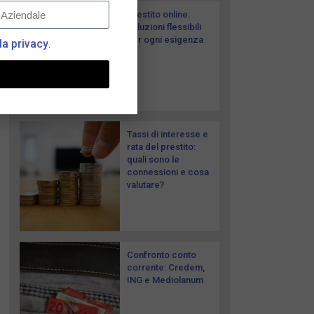
Prestito online:
soluzioni flessibili
per ogni esigenza
la privacy
.
Tassi di interesse e
rata del prestito:
quali sono le
connessioni e cosa
valutare?
Confronto conto
corrente: Credem,
ING e Mediolanum