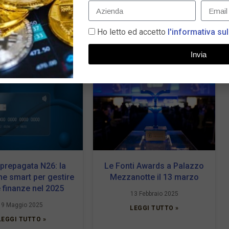
Ho letto ed accetto
l'informativa sul
Invia
 prepagata N26: la
Le Fonti Awards a Palazzo
ne smart per gestire
Mezzanotte il 13 marzo
e finanze nel 2025
13 Febbraio 2025
9 Maggio 2025
LEGGI TUTTO »
LEGGI TUTTO »