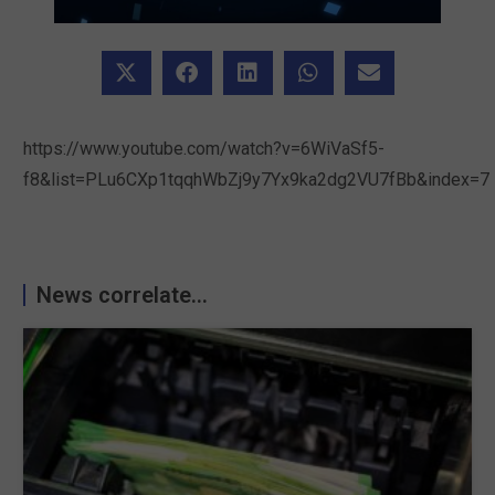
https://www.youtube.com/watch?v=6WiVaSf5-
f8&list=PLu6CXp1tqqhWbZj9y7Yx9ka2dg2VU7fBb&index=7
News correlate...