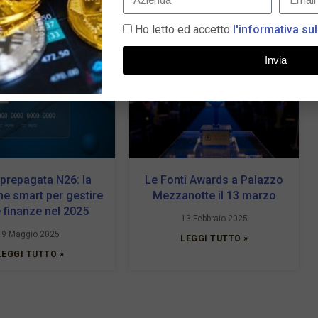
Ho letto ed accetto
l'informativa sul
Invia
 prepagata N26: la
Le Fonti Awards a Palazzo
ne smart per gestire
Mezzanotte il 13 marzo
e finanze nel 2025
13 Febbraio 2025
9 Maggio 2025
LEGGI TUTTO »
LEGGI TUTTO »