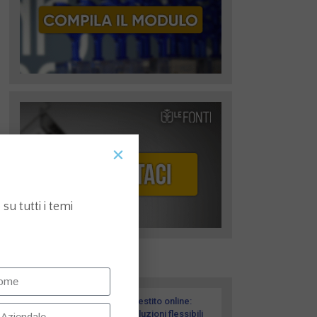
su tutti i temi
I più recenti
Prestito online:
soluzioni flessibili