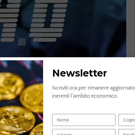
Newsletter
Iscriviti ora per rimanere aggiornato 
inerenti l’ambito economico.
38&list=PLu6CXp1tqqhWXTalJjfVoI1NgrXrjIkJa&index=7