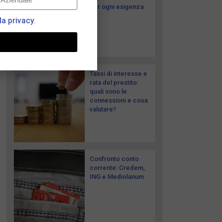
per ogni esigenza
la privacy
.
Tassi di interesse e
rata del prestito:
quali sono le
connessioni e cosa
valutare?
Confronto conto
corrente: Credem,
ING e Mediolanum