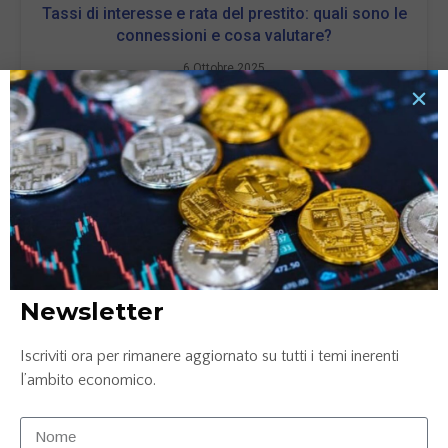
Tassi di interesse e rata del prestito: quali sono le
connessioni e cosa valutare?
6 Ottobre 2025
LEGGI TUTTO »
Newsletter
Iscriviti ora per rimanere aggiornato su tutti i temi inerenti
l’ambito economico.
Confronto conto corrente: Credem, ING e
Mediolanum
25 Luglio 2025