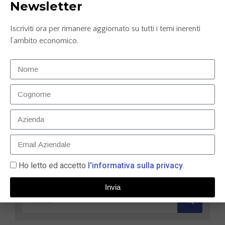
Newsletter
Iscriviti ora per rimanere aggiornato su tutti i temi inerenti
l’ambito economico.
Palucart trionfa a Le Fonti Awards 2023
nell’Innovazione e Leadership – E-commerce
11 Dicembre 2023
LEGGI TUTTO »
Ho letto ed accetto
l'informativa sulla privacy
.
Invia