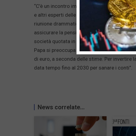
“C’è un incontro importantissimo il 14 magg
e altri esperti delle finanze, i suoi consiglieri
riunione drammatica, il Papa si preoccupa sop
assicurare la pensione a tutti, in nome della 
società quotata in borsa, non si possono fare 
Papa si preoccupa anche perchè il fondo pensi
di euro, a seconda delle stime. Per invertire l
data tempo fino al 2030 per sanare i conti”.
News correlate...