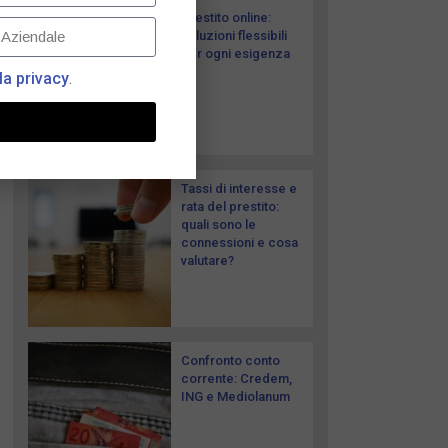
Prestito online:
soluzioni flessibili
per ogni esigenza
la privacy
.
Tassi di interesse e
rata del prestito:
quali sono le
connessioni e cosa
valutare?
Confronto conto
corrente: Credem,
ING e Mediolanum