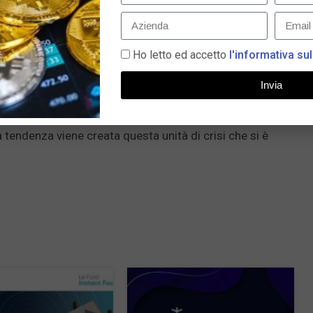
io 2018, quando Papa Francesco riceve il cardinale Marx
 più vicini che prospettano il rischio di default. In quella
ra ogni cosa dei dipendenti, dicendo che la priorità è
Ho letto ed accetto
l'informativa sul
dottrina sociale della Chiesa. Il Vaticano non è una
Invia
degli scivoli o se ci sono 2000 esuberi, mandarli via. Il
oni del Vaticano ha un deficit tra i 400 e i 600 milioni
a tendenza viene creata questa unità di crisi che si è