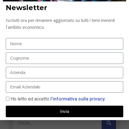
Newsletter
Iscriviti ora per rimanere aggiornato su tutti i temi inerenti
l’ambito economico.
Carta prepagata N26: la soluzione smart per gestire
le tue finanze nel 2025
9 Maggio 2025
Ho letto ed accetto
l'informativa sulla privacy
.
LEGGI TUTTO »
Invia