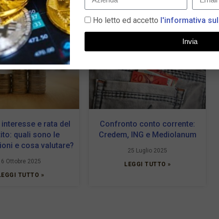
Ho letto ed accetto
l'informativa sul
Invia
 interesse e rata del
Confronto conto corrente:
ito: quali sono le
Credem, ING e Mediolanum
oni e cosa valutare?
25 Luglio 2025
6 Ottobre 2025
LEGGI TUTTO »
LEGGI TUTTO »