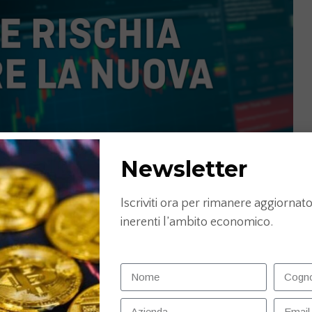
Newsletter
Iscriviti ora per rimanere aggiornato 
inerenti l’ambito economico.
H8g&t=62s