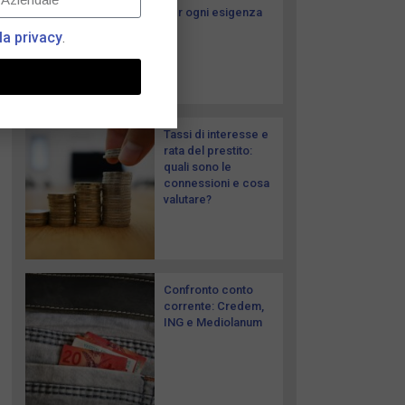
per ogni esigenza
la privacy
.
Tassi di interesse e
rata del prestito:
quali sono le
connessioni e cosa
valutare?
Confronto conto
corrente: Credem,
ING e Mediolanum