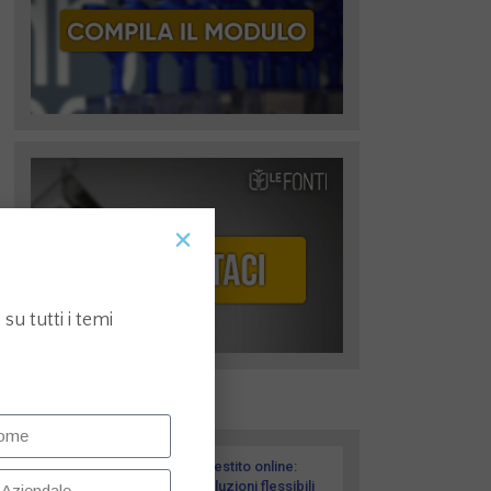
su tutti i temi
I più recenti
Prestito online:
soluzioni flessibili