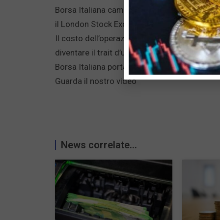
Borsa Italiana cambia squadra e apre un nuovo 
il London Stock Exchange ed entra dalla porta 
Il costo dell’operazione è di 4.444 milioni di
diventare il trait d’union tra le economie locali
Borsa Italiana porta un beneficio esteso a tutt
Guarda il nostro video
News correlate...