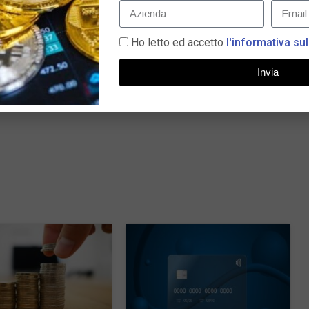
capitolo della sua storia. A seguito della Brexit, lascia
principale in Euronext, la federazione dei listini europei.
Ho letto ed accetto
l'informativa sul
 euro. Euronext prosegue così nella sua mission,
Invia
 e i mercati globali dei capitali. L’ingresso “ritardato” di
i i mercati partecipanti.