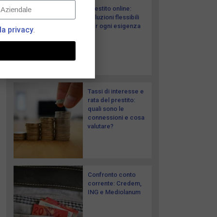
Prestito online:
soluzioni flessibili
per ogni esigenza
la privacy
.
Tassi di interesse e
rata del prestito:
quali sono le
connessioni e cosa
valutare?
Confronto conto
corrente: Credem,
ING e Mediolanum